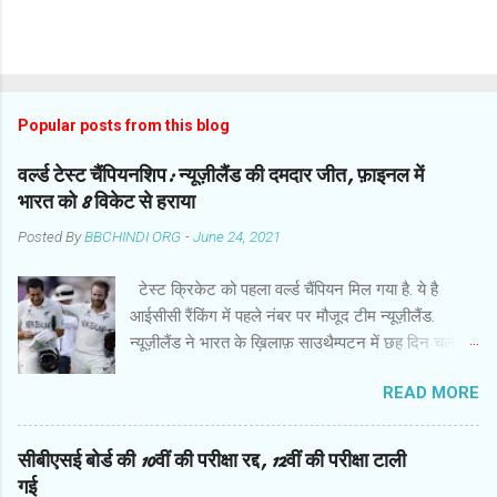
Popular posts from this blog
वर्ल्ड टेस्ट चैंपियनशिप: न्यूज़ीलैंड की दमदार जीत, फ़ाइनल में
भारत को 8 विकेट से हराया
Posted By
BBCHINDI ORG
-
June 24, 2021
टेस्ट क्रिकेट को पहला वर्ल्ड चैंपियन मिल गया है. ये है
आईसीसी रैंकिंग में पहले नंबर पर मौजूद टीम न्यूज़ीलैंड.
न्यूज़ीलैंड ने भारत के ख़िलाफ़ साउथैम्पटन में छह दिन चले
फ़ाइनल मुक़ाबले में हर मोर्चे पर दबदबा साबित किया और आठ
READ MORE
विकेट से दमदार जीत हासिल की. बारिश से प्रभावित मैच के
छठे दिन गेंदबाज़ों के कमाल के बाद कप्तान केन विलियमसन
और रॉस टेलर ने उम्दा बल्लेबाज़ी की और आईसीसी वर्ल्ड
सीबीएसई बोर्ड की 10वीं की परीक्षा रद्द, 12वीं की परीक्षा टाली
टेस्ट चैंपियनशिप में इतिहास रच दिया . जीत के हीरो रहे
गई