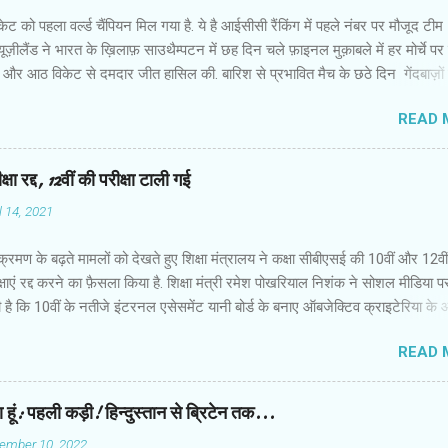
ेट को पहला वर्ल्ड चैंपियन मिल गया है. ये है आईसीसी रैंकिंग में पहले नंबर पर मौजूद टीम
 न्यूज़ीलैंड ने भारत के ख़िलाफ़ साउथैम्पटन में छह दिन चले फ़ाइनल मुक़ाबले में हर मोर्चे प
 और आठ विकेट से दमदार जीत हासिल की. बारिश से प्रभावित मैच के छठे दिन गेंदबाज़ों 
द कप्तान केन विलियमसन और रॉस टेलर ने उम्दा बल्लेबाज़ी की और आईसीसी वर्ल्ड टेस
READ 
में इतिहास रच दिया . जीत के हीरो रहे कप्तान विलियमसन ने हाफ सेंचुरी जमाई. वो 89 गे
र नाबाद रहे. चौका जमाकर जीत पक्की करने वाले टेलर ने नाबाद 47 रन बनाए. बारि
िन का खेल बर्बाद होने के कारण मैच का नतीजा छठे दिन निकला. भारत ने न्यूज़ीलैंड को 
षा रद्द, 12वीं की परीक्षा टाली गई
की चुनौती दी थी. स्पिनर आर अश्विन ने न्यूज़ीलैंड के स्पिनरों को सस्ते में पैवेलियन भेज
l 14, 2021
मसन और टेलर ने भारत की उम्मीदों पर पानी फेर दिया. न्यूज़ीलैंड की पारी के 31वें ओवर 
रन पर थे तब जसप्रीत बुमराह की गेंद पर चेतेश्वर पुजारा ने उनका कै...
रमण के बढ़ते मामलों को देखते हुए शिक्षा मंत्रालय ने कक्षा सीबीएसई की 10वीं और 12वीं
ीक्षाएं रद्द करने का फ़ैसला किया है. शिक्षा मंत्री रमेश पोखरियाल निशंक ने सोशल मीडिया प
 है कि 10वीं के नतीजे इंटरनल एसेसमेंट यानी बोर्ड के बनाए ऑबजेक्टिव क्राइटेरिया के
गे. वहीं 12वीं की परीक्षा के लिए को फिलहाल टाल दिया गया है. 12वीं की परीक्षा कराने 
READ 
ैसला किया जाएगा. मंत्रालय का कहना है कि इसके लिए एक जून को एक बार फिर स्थिति क
जाएगी. सीबीएसई की परीक्षाएं 4 मई से 14 जून को होने वाली थीं. छोड़िए Twitter पोस्ट, 1
ाप्त, 1
हा हूं: पहली कड़ी! हिन्दुस्तान से ब्रिटेन तक...
ember 10, 2022