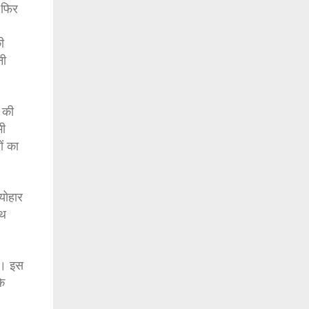
 फिर
ी
नी
 की
भी
ों का
योहार
ाथ
गा। इस
कि