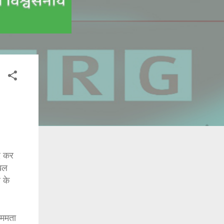
्द कर
दखल
 के
 ममता