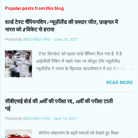
Popular posts from this blog
वर्ल्ड टेस्ट चैंपियनशिप: न्यूज़ीलैंड की दमदार जीत, फ़ाइनल में
भारत को 8 विकेट से हराया
Posted By
BBCHINDI ORG
-
June 24, 2021
टेस्ट क्रिकेट को पहला वर्ल्ड चैंपियन मिल गया है. ये है
आईसीसी रैंकिंग में पहले नंबर पर मौजूद टीम न्यूज़ीलैंड.
न्यूज़ीलैंड ने भारत के ख़िलाफ़ साउथैम्पटन में छह दिन चले
फ़ाइनल मुक़ाबले में हर मोर्चे पर दबदबा साबित किया और आठ
READ MORE
विकेट से दमदार जीत हासिल की. बारिश से प्रभावित मैच के
छठे दिन गेंदबाज़ों के कमाल के बाद कप्तान केन विलियमसन
और रॉस टेलर ने उम्दा बल्लेबाज़ी की और आईसीसी वर्ल्ड
सीबीएसई बोर्ड की 10वीं की परीक्षा रद्द, 12वीं की परीक्षा टाली
टेस्ट चैंपियनशिप में इतिहास रच दिया . जीत के हीरो रहे
गई
कप्तान विलियमसन ने हाफ सेंचुरी जमाई. वो 89 गेंद पर 52
Posted By
BBCHINDI ORG
-
April 14, 2021
रन बनाकर नाबाद रहे. चौका जमाकर जीत पक्की करने वाले
टेलर ने नाबाद 47 रन बनाए. बारिश की वजह से दो दिन का
कोरोना संक्रमण के बढ़ते मामलों को देखते हुए शिक्षा
खेल बर्बाद होने के कारण मैच का नतीजा छठे दिन निकला.