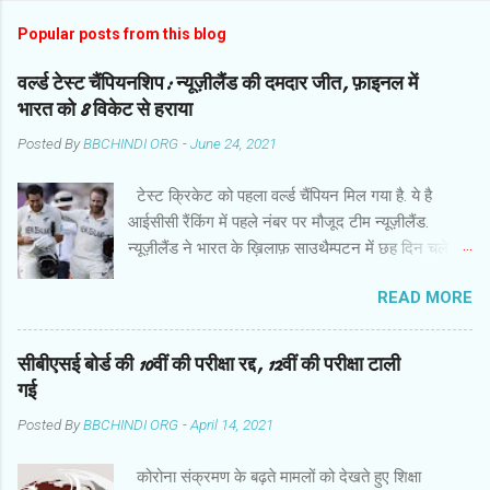
Popular posts from this blog
वर्ल्ड टेस्ट चैंपियनशिप: न्यूज़ीलैंड की दमदार जीत, फ़ाइनल में
भारत को 8 विकेट से हराया
Posted By
BBCHINDI ORG
-
June 24, 2021
टेस्ट क्रिकेट को पहला वर्ल्ड चैंपियन मिल गया है. ये है
आईसीसी रैंकिंग में पहले नंबर पर मौजूद टीम न्यूज़ीलैंड.
न्यूज़ीलैंड ने भारत के ख़िलाफ़ साउथैम्पटन में छह दिन चले
फ़ाइनल मुक़ाबले में हर मोर्चे पर दबदबा साबित किया और आठ
READ MORE
विकेट से दमदार जीत हासिल की. बारिश से प्रभावित मैच के
छठे दिन गेंदबाज़ों के कमाल के बाद कप्तान केन विलियमसन
और रॉस टेलर ने उम्दा बल्लेबाज़ी की और आईसीसी वर्ल्ड
सीबीएसई बोर्ड की 10वीं की परीक्षा रद्द, 12वीं की परीक्षा टाली
टेस्ट चैंपियनशिप में इतिहास रच दिया . जीत के हीरो रहे
गई
कप्तान विलियमसन ने हाफ सेंचुरी जमाई. वो 89 गेंद पर 52
Posted By
BBCHINDI ORG
-
April 14, 2021
रन बनाकर नाबाद रहे. चौका जमाकर जीत पक्की करने वाले
टेलर ने नाबाद 47 रन बनाए. बारिश की वजह से दो दिन का
कोरोना संक्रमण के बढ़ते मामलों को देखते हुए शिक्षा
खेल बर्बाद होने के कारण मैच का नतीजा छठे दिन निकला.