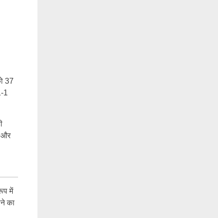
को 37
1-1
ी
स और
प में
ने का