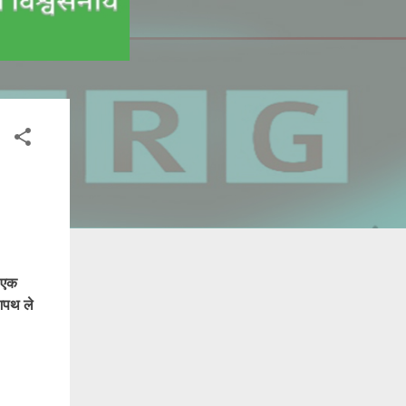
 एक
 शपथ ले