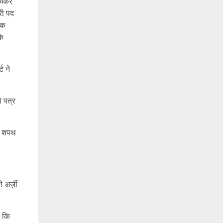
बजकर
री पद
तक
के
ट ने
ो पत्र
की शपथ
अर्ज़ी
ी कि