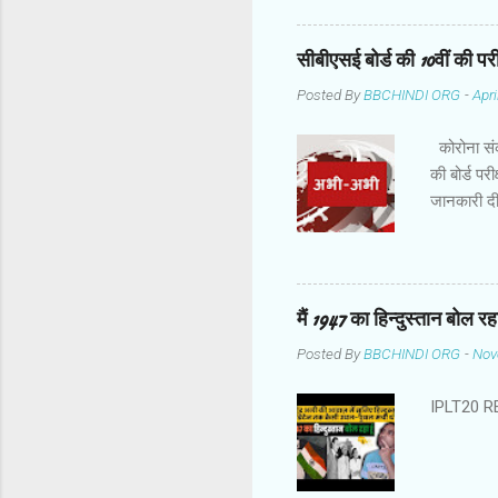
52 रन बनाक
वजह से दो द
सीबीएसई बोर्ड की 10वीं की परीक्
लिए 139 रन 
Posted By
BBCHINDI ORG
-
Apri
लेकिन विलिय
टेलर जब 26 
कोरोना संक्
की बोर्ड पर
जानकारी दी
पर किए जाएं
बाद में फ़
समीक्षा की 
Twitter सम
मैं 1947 का हिन्दुस्तान बोल र
Posted By
BBCHINDI ORG
-
Nov
IPLT20 