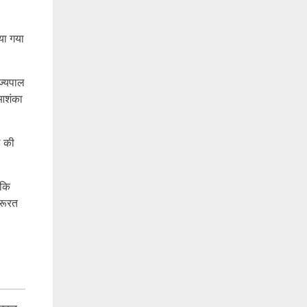
िया गया
ाज्यपाल
 आशंका
े की
 कि
़रूरत