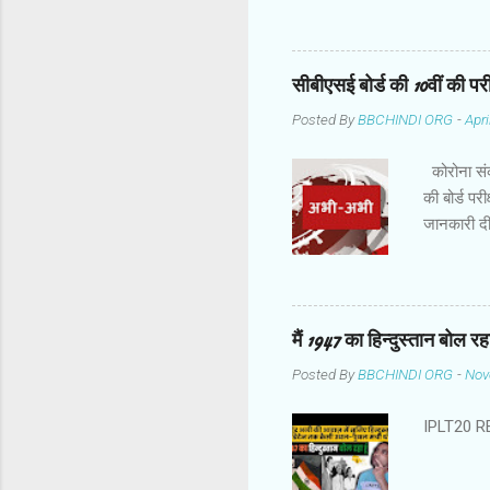
चैंपियनशिप 
52 रन बनाक
वजह से दो द
सीबीएसई बोर्ड की 10वीं की परीक्
लिए 139 रन 
Posted By
BBCHINDI ORG
-
Apri
लेकिन विलिय
टेलर जब 26 
कोरोना संक्
की बोर्ड पर
जानकारी दी
पर किए जाएं
बाद में फ़
समीक्षा की 
Twitter सम
मैं 1947 का हिन्दुस्तान बोल र
Posted By
BBCHINDI ORG
-
Nov
IPLT20 