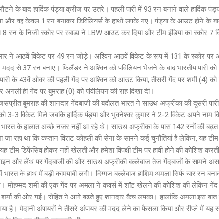
 के बाद हार्दिक पंड्या क्रीज पर उतरे। पहली पारी में 93 रन बनाने वाले हार्दिक पंड्
ा और वह केवल 1 रन बनाकर डिविलियर्स के हाथों लपके गए। पंड्या के आउट होने के ब
हा 8 रन के निजी स्कोर पर रबाडा ने LBW आउट कर दिया और टीम इंडिया का स्कोर 7 व
मार ने आठवें विकेट पर 49 रन जोड़े। अश्विन आठवें विकेट के रूप में 131 के स्कोर प
ों की मदद से 37 रन बनाए। फिलैंडर ने अश्विन को पविलियन भेजने के बाद भारतीय पारी को
ने पारी के 43वें ओवर की पहली गेंद पर अश्विन को आउट किया, तीसरी गेंद पर शमी (4) को 
िर अगली ही गेंद पर बुमराह (0) को पविलियन की राह दिखा दी।
जसप्रीत बुमराह की शानदार गेंदबाजी की बदौलत भारत ने साउथ अफ्रीका की दूसरी पार
 3-3 विकेट मिले जबकि हार्दिक पंड्या और भुवनेश्वर कुमार ने 2-2 विकेट अपने नाम 
 भारत के हालात अच्छे नजर नहीं आ रहे थे। साउथ अफ्रीका के पास 142 रनों की बढ़त
 जा रहा था कि कप्तान विराट कोहली की सेना के सामने कई चुनौतियां हैं लेकिन, यह टीम 
 टीम डिफेंसिव होकर नहीं खेलती और हमेशा विपक्षी टीम पर हावी होने की कोशिश करती
ी लाइन और लेंथ पर गेंदबाजी की और साउथ अफ्रीकी बल्लेबाज तेज गेंदबाजों के सामने अ
 भारत के हाथ में बड़ी कामयाबी लगी। दिग्गज बल्लेबाज हाशिम अमला सिर्फ चार रन बन
 गए। मोहम्मद शमी की एक गेंद पर अमला ने कवर्स में शॉट खेलने की कोशिश की लेकिन गेंद 
ित शर्मा की ओर गई। रोहित ने आगे बढ़ते हुए शानदार कैच लपका। हालांकि अमला इस बात 
या है। मैदानी अंपायरों ने तीसरे अंपायर की मदद लेने का फैसला किया और रीप्ले में यह 