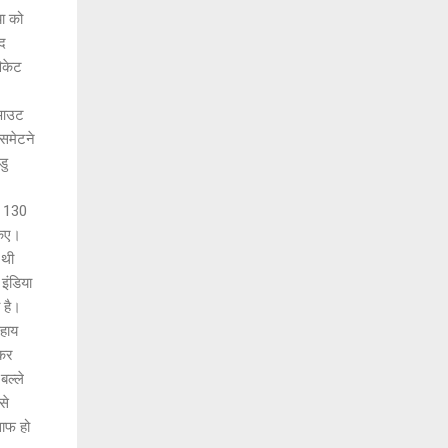
या को
ाद
िकेट
र आउट
 समेटने
डु
ी 130
किए।
 थी
इंडिया
 है।
सहाय
ाकर
बल्ले
से
साफ हो