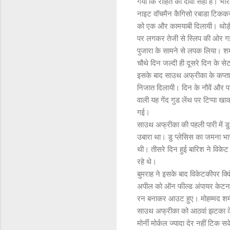
गया कि रोहित का दावा सही है। भा
नाइट वॉचमैन कैगिसो रबाडा टिककर
को एक और कामयाबी दिलायी। थोड़ी स
पर लगकर तेजी से स्लिप की ओर गई। यह
पुजारा के सामने से लपक लिया। शम
चौथे दिन जल्दी ही दूसरे दिन के से
इसके बाद साउथ अफ्रीका के कप्तान
निजात दिलायी। दिन के नौवें और पा
वाली यह गेंद गुड लेंथ पर टिप्पा खा
गई।
साउथ अफ्रीका की पहली पारी में ड
उबारा था। डु प्लेसिस का जमना
थी। तीसरे दिन हुई बारिश ने विके
रहे थे।
बुमराह ने इसके बाद विकेटकीपर क्
अपील को ऑन फील्ड अंपायर केटनबुर
रन बनाकर आउट हुए। मोहम्मद शम
साउथ अफ्रीका को आठवां झटका केशव
मोर्नी मोर्कल ज्यादा देर नहीं टि