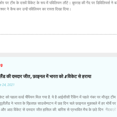
र पर टीम के दसवें विकेट के रूप में पविलियन लौटे। बुमराह की गेंद पर डिविलियर्स ने ब
श्वर ने कैच कर उन्हें पविलियन का रास्ता दिखा दिया।
og
ज़ीलैंड की दमदार जीत, फ़ाइनल में भारत को 8 विकेट से हराया
e 24, 2021
ेट को पहला वर्ल्ड चैंपियन मिल गया है. ये है आईसीसी रैंकिंग में पहले नंबर पर मौजूद टीम
 न्यूज़ीलैंड ने भारत के ख़िलाफ़ साउथैम्पटन में छह दिन चले फ़ाइनल मुक़ाबले में हर मोर्चे प
 और आठ विकेट से दमदार जीत हासिल की. बारिश से प्रभावित मैच के छठे दिन गेंदबाज़ों 
द कप्तान केन विलियमसन और रॉस टेलर ने उम्दा बल्लेबाज़ी की और आईसीसी वर्ल्ड टेस