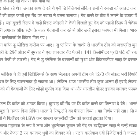
रत के लिए यह तीसरी कामयाबी थी।
 खेल रहे थे। उनका साथ दे रहे थे एबी डि विलियर्स लेकिन शमी ने रबाडा को आउट कर
ी बाहर जाती इस गेंद पर रबाडा ने बल्ला चलाया। गेंद बल्ले के बीच में लगने के बजाय क
ां दूसरी स्लिप में खड़े विराट कोहली ने तेजी दिखाते हुए गेंद को पहली स्लिप में चेतेश्
ी लगातार ऑफ स्टंप के बाहर गेंदबाजी कर रहे थे और उन्हें इसका फायदा भी मिला। भार
ट बल्लेबाजों के विकेट मिल गए।
 फॉफ डु प्लेसिस क्रीज पर आए। डु प्लेसिस के खतरे से भारतीय टीम को जसप्रीत बुमर
री के 29वें ओवर में बुमराह ने एक शानदार गेंद फेंकी। 141 किलोमीटर प्रति घंटे की रफ्
कर तेजी से उछली। गेंद ने डु प्लेसिस के दस्तानों को छुआ और विकेटकीपर साहा के दस्तानों
ु प्लेसिस ने ही एबी डिविलियर्स के साथ मिलकर अपनी टीम को 12/3 की संकट भरी स्थिति
 भारत के लिए खतरनाक हो सकता था। लेकिन आज भारतीय टीम कुछ अलग ही इरादे लेक
ट को भी गेंदबाजी के लिए थोड़ी मुफीद बना दिया था और भारतीय बोलर इसका जमकर फायद
विंटन डि कॉक को आउट किया। बुमराह की गेंद पर डि कॉक बल्ले का किनारा दे बैठे। भार
ा ने नकार दिया लेकिन भारत ने रिव्यू लेने का फैसला किया। यह निर्णय सही रहा। डि
ी ने फिलैंडर को LBW कर साउथ अफ्रीकी टीम को सातवां झटका दिया।
 महाराज के रूप में लगा और भुवनेश्वर कुमार की गेंद पर ऋद्धिमान साहा ने उन्हें लप
क सके और केवल 2 रन बनाकर भुवी का शिकार बने। स्टार बल्लेबाज एबी डिविलियर्स ने जरूर