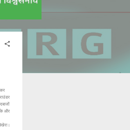
 कर
लराउंडर
दबाजों
टके और
बिखेरा।