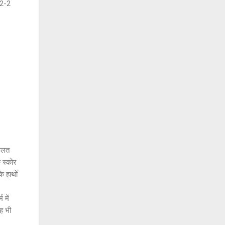
 2-2
 गलत
 स्कोर
े हाथों
 में
वह भी