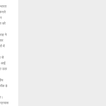
 भारत
िनारे
वर
त को
ाह ने
तार
 में
 से
र आई
ा उठा
तीय
 कॉक 8
का।
 प्रयास