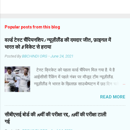
Popular posts from this blog
वर्ल्ड टेस्ट चैंपियनशिप: न्यूज़ीलैंड की दमदार जीत, फ़ाइनल में
भारत को 8 विकेट से हराया
Posted By
BBCHINDI ORG
-
June 24, 2021
टेस्ट क्रिकेट को पहला वर्ल्ड चैंपियन मिल गया है. ये है
आईसीसी रैंकिंग में पहले नंबर पर मौजूद टीम न्यूज़ीलैंड.
न्यूज़ीलैंड ने भारत के ख़िलाफ़ साउथैम्पटन में छह दिन चले
फ़ाइनल मुक़ाबले में हर मोर्चे पर दबदबा साबित किया और आठ
READ MORE
विकेट से दमदार जीत हासिल की. बारिश से प्रभावित मैच के
छठे दिन गेंदबाज़ों के कमाल के बाद कप्तान केन विलियमसन
और रॉस टेलर ने उम्दा बल्लेबाज़ी की और आईसीसी वर्ल्ड
सीबीएसई बोर्ड की 10वीं की परीक्षा रद्द, 12वीं की परीक्षा टाली
टेस्ट चैंपियनशिप में इतिहास रच दिया . जीत के हीरो रहे
गई
कप्तान विलियमसन ने हाफ सेंचुरी जमाई. वो 89 गेंद पर 52