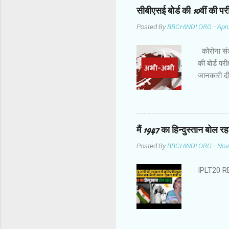
वजह से दो द
सीबीएसई बोर्ड की 10वीं की परीक्
लिए 139 रन 
Posted By
BBCHINDI ORG
-
Apri
लेकिन विलिय
टेलर जब 26 
कोरोना संक्
की बोर्ड पर
जानकारी दी
पर किए जाएं
बाद में फ़
समीक्षा की 
Twitter सम
मैं 1947 का हिन्दुस्तान बोल र
Posted By
BBCHINDI ORG
-
Nov
IPLT20 