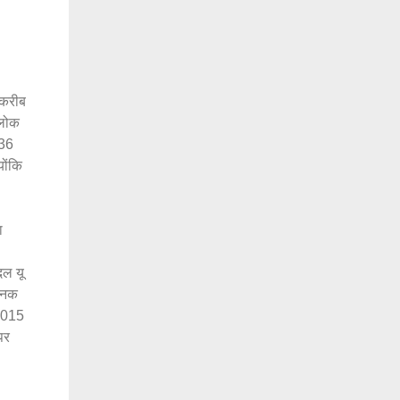
 करीब
 लोक
 36
योंकि
ा
दल यू
 जनक
 2015
पर