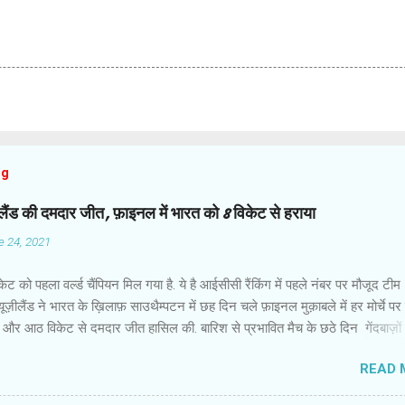
og
ज़ीलैंड की दमदार जीत, फ़ाइनल में भारत को 8 विकेट से हराया
e 24, 2021
ेट को पहला वर्ल्ड चैंपियन मिल गया है. ये है आईसीसी रैंकिंग में पहले नंबर पर मौजूद टीम
 न्यूज़ीलैंड ने भारत के ख़िलाफ़ साउथैम्पटन में छह दिन चले फ़ाइनल मुक़ाबले में हर मोर्चे प
 और आठ विकेट से दमदार जीत हासिल की. बारिश से प्रभावित मैच के छठे दिन गेंदबाज़ों 
द कप्तान केन विलियमसन और रॉस टेलर ने उम्दा बल्लेबाज़ी की और आईसीसी वर्ल्ड टेस
READ 
में इतिहास रच दिया . जीत के हीरो रहे कप्तान विलियमसन ने हाफ सेंचुरी जमाई. वो 89 गे
र नाबाद रहे. चौका जमाकर जीत पक्की करने वाले टेलर ने नाबाद 47 रन बनाए. बारि