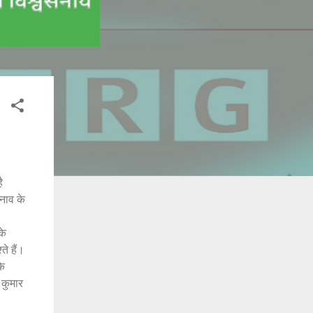
ै
नाव के
के
ते हैं।
के
 कुमार