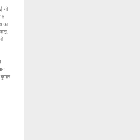
ाई थी
ज 6
ेस का
लालू
ों
ा
नाव
 कुमार