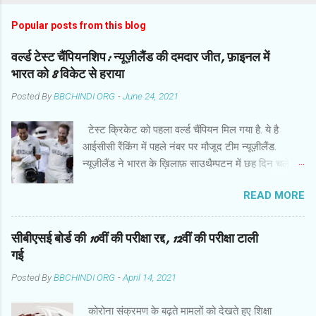
Popular posts from this blog
वर्ल्ड टेस्ट चैंपियनशिप: न्यूज़ीलैंड की दमदार जीत, फ़ाइनल में
भारत को 8 विकेट से हराया
Posted By
BBCHINDI ORG
-
June 24, 2021
टेस्ट क्रिकेट को पहला वर्ल्ड चैंपियन मिल गया है. ये है
आईसीसी रैंकिंग में पहले नंबर पर मौजूद टीम न्यूज़ीलैंड.
न्यूज़ीलैंड ने भारत के ख़िलाफ़ साउथैम्पटन में छह दिन चले
फ़ाइनल मुक़ाबले में हर मोर्चे पर दबदबा साबित किया और आठ
READ MORE
विकेट से दमदार जीत हासिल की. बारिश से प्रभावित मैच के
छठे दिन गेंदबाज़ों के कमाल के बाद कप्तान केन विलियमसन
और रॉस टेलर ने उम्दा बल्लेबाज़ी की और आईसीसी वर्ल्ड
सीबीएसई बोर्ड की 10वीं की परीक्षा रद्द, 12वीं की परीक्षा टाली
टेस्ट चैंपियनशिप में इतिहास रच दिया . जीत के हीरो रहे
गई
कप्तान विलियमसन ने हाफ सेंचुरी जमाई. वो 89 गेंद पर 52
Posted By
BBCHINDI ORG
-
April 14, 2021
रन बनाकर नाबाद रहे. चौका जमाकर जीत पक्की करने वाले
टेलर ने नाबाद 47 रन बनाए. बारिश की वजह से दो दिन का
कोरोना संक्रमण के बढ़ते मामलों को देखते हुए शिक्षा
खेल बर्बाद होने के कारण मैच का नतीजा छठे दिन निकला.