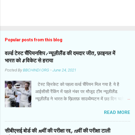
Popular posts from this blog
वर्ल्ड टेस्ट चैंपियनशिप: न्यूज़ीलैंड की दमदार जीत, फ़ाइनल में
भारत को 8 विकेट से हराया
Posted By
BBCHINDI ORG
-
June 24, 2021
टेस्ट क्रिकेट को पहला वर्ल्ड चैंपियन मिल गया है. ये है
आईसीसी रैंकिंग में पहले नंबर पर मौजूद टीम न्यूज़ीलैंड.
न्यूज़ीलैंड ने भारत के ख़िलाफ़ साउथैम्पटन में छह दिन चले
फ़ाइनल मुक़ाबले में हर मोर्चे पर दबदबा साबित किया और आठ
READ MORE
विकेट से दमदार जीत हासिल की. बारिश से प्रभावित मैच के
छठे दिन गेंदबाज़ों के कमाल के बाद कप्तान केन विलियमसन
और रॉस टेलर ने उम्दा बल्लेबाज़ी की और आईसीसी वर्ल्ड
सीबीएसई बोर्ड की 10वीं की परीक्षा रद्द, 12वीं की परीक्षा टाली
टेस्ट चैंपियनशिप में इतिहास रच दिया . जीत के हीरो रहे