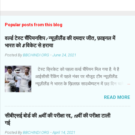
Popular posts from this blog
वर्ल्ड टेस्ट चैंपियनशिप: न्यूज़ीलैंड की दमदार जीत, फ़ाइनल में
भारत को 8 विकेट से हराया
Posted By
BBCHINDI ORG
-
June 24, 2021
टेस्ट क्रिकेट को पहला वर्ल्ड चैंपियन मिल गया है. ये है
आईसीसी रैंकिंग में पहले नंबर पर मौजूद टीम न्यूज़ीलैंड.
न्यूज़ीलैंड ने भारत के ख़िलाफ़ साउथैम्पटन में छह दिन चले
फ़ाइनल मुक़ाबले में हर मोर्चे पर दबदबा साबित किया और आठ
READ MORE
विकेट से दमदार जीत हासिल की. बारिश से प्रभावित मैच के
छठे दिन गेंदबाज़ों के कमाल के बाद कप्तान केन विलियमसन
और रॉस टेलर ने उम्दा बल्लेबाज़ी की और आईसीसी वर्ल्ड
सीबीएसई बोर्ड की 10वीं की परीक्षा रद्द, 12वीं की परीक्षा टाली
टेस्ट चैंपियनशिप में इतिहास रच दिया . जीत के हीरो रहे
गई
कप्तान विलियमसन ने हाफ सेंचुरी जमाई. वो 89 गेंद पर 52
Posted By
BBCHINDI ORG
-
April 14, 2021
रन बनाकर नाबाद रहे. चौका जमाकर जीत पक्की करने वाले