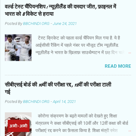
वर्ल्ड टेस्ट चैंपियनशिप: न्यूज़ीलैंड की दमदार जीत, फ़ाइनल में
भारत को 8 विकेट से हराया
Posted By
BBCHINDI ORG
-
June 24, 2021
टेस्ट क्रिकेट को पहला वर्ल्ड चैंपियन मिल गया है. ये है
आईसीसी रैंकिंग में पहले नंबर पर मौजूद टीम न्यूज़ीलैंड.
न्यूज़ीलैंड ने भारत के ख़िलाफ़ साउथैम्पटन में छह दिन चले
फ़ाइनल मुक़ाबले में हर मोर्चे पर दबदबा साबित किया और आठ
READ MORE
विकेट से दमदार जीत हासिल की. बारिश से प्रभावित मैच के
छठे दिन गेंदबाज़ों के कमाल के बाद कप्तान केन विलियमसन
और रॉस टेलर ने उम्दा बल्लेबाज़ी की और आईसीसी वर्ल्ड
सीबीएसई बोर्ड की 10वीं की परीक्षा रद्द, 12वीं की परीक्षा टाली
टेस्ट चैंपियनशिप में इतिहास रच दिया . जीत के हीरो रहे
गई
कप्तान विलियमसन ने हाफ सेंचुरी जमाई. वो 89 गेंद पर 52
Posted By
BBCHINDI ORG
-
April 14, 2021
रन बनाकर नाबाद रहे. चौका जमाकर जीत पक्की करने वाले
टेलर ने नाबाद 47 रन बनाए. बारिश की वजह से दो दिन का
कोरोना संक्रमण के बढ़ते मामलों को देखते हुए शिक्षा
खेल बर्बाद होने के कारण मैच का नतीजा छठे दिन निकला.
मंत्रालय ने कक्षा सीबीएसई की 10वीं और 12वीं कक्षा की बोर्ड
भारत ने न्यूज़ीलैंड को जीत के लिए 139 रन की चुनौती दी थी.
परीक्षाएं रद्द करने का फ़ैसला किया है. शिक्षा मंत्री रमेश
स्पिनर आर अश्विन ने न्यूज़ीलैंड के स्पिनरों को सस्ते में