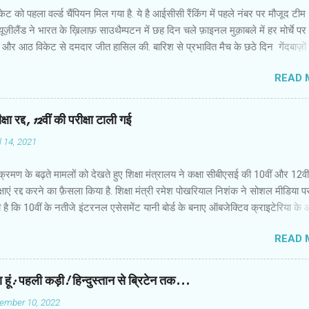
ेट को पहला वर्ल्ड चैंपियन मिल गया है. ये है आईसीसी रैंकिंग में पहले नंबर पर मौजूद टीम
 न्यूज़ीलैंड ने भारत के ख़िलाफ़ साउथैम्पटन में छह दिन चले फ़ाइनल मुक़ाबले में हर मोर्चे प
 और आठ विकेट से दमदार जीत हासिल की. बारिश से प्रभावित मैच के छठे दिन गेंदबाज़ों 
द कप्तान केन विलियमसन और रॉस टेलर ने उम्दा बल्लेबाज़ी की और आईसीसी वर्ल्ड टेस
READ 
में इतिहास रच दिया . जीत के हीरो रहे कप्तान विलियमसन ने हाफ सेंचुरी जमाई. वो 89 गे
र नाबाद रहे. चौका जमाकर जीत पक्की करने वाले टेलर ने नाबाद 47 रन बनाए. बारि
िन का खेल बर्बाद होने के कारण मैच का नतीजा छठे दिन निकला. भारत ने न्यूज़ीलैंड को 
षा रद्द, 12वीं की परीक्षा टाली गई
की चुनौती दी थी. स्पिनर आर अश्विन ने न्यूज़ीलैंड के स्पिनरों को सस्ते में पैवेलियन भेज
l 14, 2021
मसन और टेलर ने भारत की उम्मीदों पर पानी फेर दिया. न्यूज़ीलैंड की पारी के 31वें ओवर 
रन पर थे तब जसप्रीत बुमराह की गेंद पर चेतेश्वर पुजारा ने उनका कै...
रमण के बढ़ते मामलों को देखते हुए शिक्षा मंत्रालय ने कक्षा सीबीएसई की 10वीं और 12वीं
ीक्षाएं रद्द करने का फ़ैसला किया है. शिक्षा मंत्री रमेश पोखरियाल निशंक ने सोशल मीडिया प
 है कि 10वीं के नतीजे इंटरनल एसेसमेंट यानी बोर्ड के बनाए ऑबजेक्टिव क्राइटेरिया के
गे. वहीं 12वीं की परीक्षा के लिए को फिलहाल टाल दिया गया है. 12वीं की परीक्षा कराने 
READ 
ैसला किया जाएगा. मंत्रालय का कहना है कि इसके लिए एक जून को एक बार फिर स्थिति क
जाएगी. सीबीएसई की परीक्षाएं 4 मई से 14 जून को होने वाली थीं. छोड़िए Twitter पोस्ट, 1
ाप्त, 1
हा हूं: पहली कड़ी! हिन्दुस्तान से ब्रिटेन तक...
ember 10, 2022