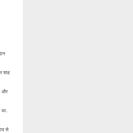
दान
ित शाह
पा और
 था.
ाद से