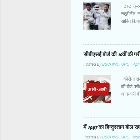
टेस्ट क्रिक
न्यूज़ीलैंड.
साबित किया
कमाल के बा
चैंपियनशिप 
52 रन बनाक
वजह से दो द
सीबीएसई बोर्ड की 10वीं की परीक्
लिए 139 रन 
Posted By
BBCHINDI ORG
-
Apri
लेकिन विलिय
टेलर जब 26 
कोरोना संक्
की बोर्ड पर
जानकारी दी
पर किए जाएं
बाद में फ़
समीक्षा की 
Twitter सम
मैं 1947 का हिन्दुस्तान बोल र
Posted By
BBCHINDI ORG
-
Nov