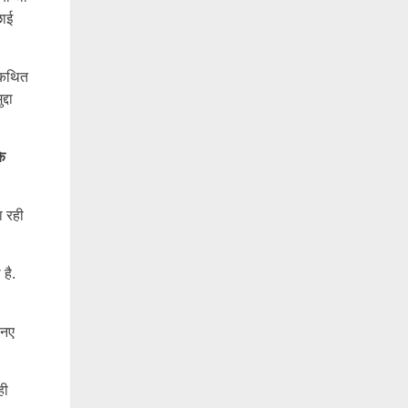
छाई
थाकथित
्दा
े
ा रही
है.
 नए
ही