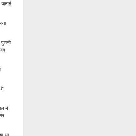
गी जताई
स्ता
 पुरानी
बंद
ी
ें
ल में
सिर
ाया था